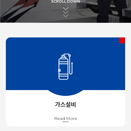
SCROLL DOWN
가스설비
Read More